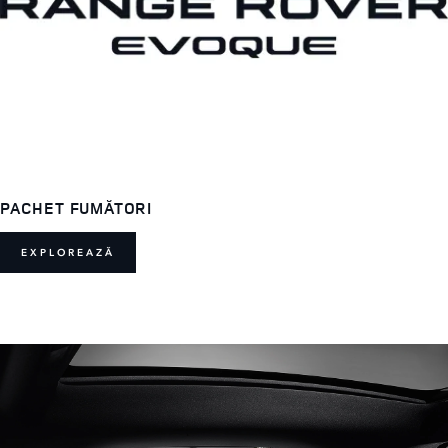
PACHET FUMĂTORI
EXPLOREAZĂ