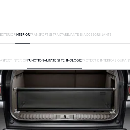
EXTERIOR
INTERIOR
TRANSPORT ȘI TRACTARE
JANTE ȘI ACCESORII JANTE
ASPECT INTERIOR
FUNCȚIONALITATE ȘI TEHNOLOGIE
PROTECȚIE INTERIOR
SIGURAN