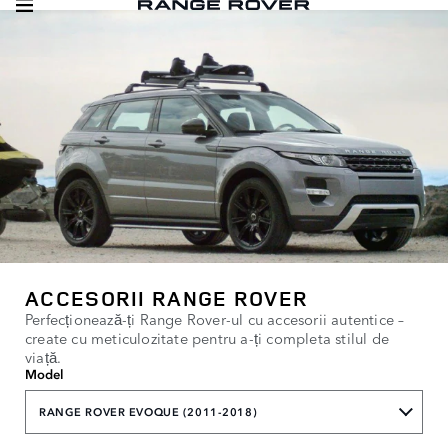
ACCESORII RANGE ROVER
Perfecționează-ți Range Rover-ul cu accesorii autentice –
create cu meticulozitate pentru a-ți completa stilul de
viață.
Model
RANGE ROVER EVOQUE (2011-2018)