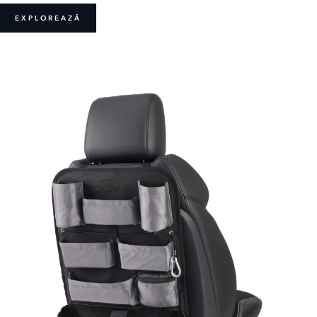
EXPLOREAZĂ