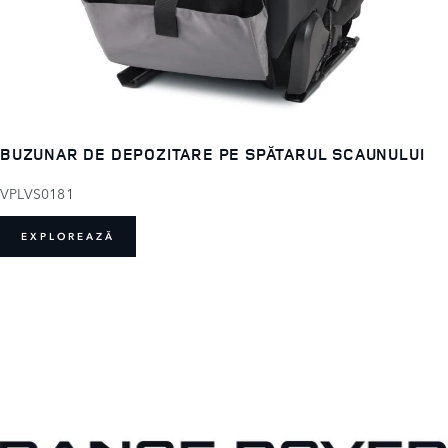
BUZUNAR DE DEPOZITARE PE SPĂTARUL SCAUNULUI
VPLVS0181
EXPLOREAZĂ