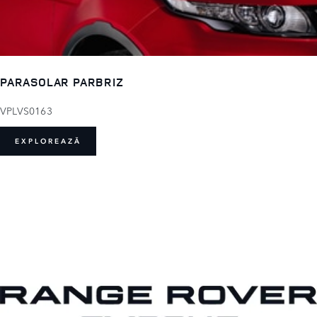
PARASOLAR PARBRIZ
VPLVS0163
EXPLOREAZĂ