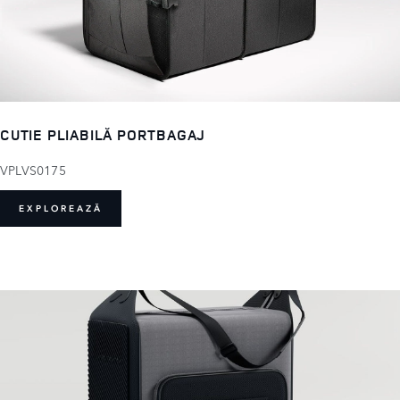
CUTIE PLIABILĂ PORTBAGAJ
VPLVS0175
EXPLOREAZĂ