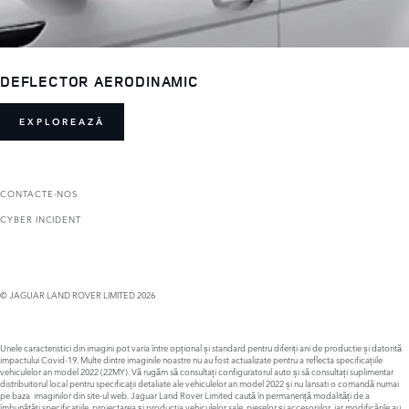
DEFLECTOR AERODINAMIC
EXPLOREAZĂ
CONTACTE-NOS
CYBER INCIDENT
© JAGUAR LAND ROVER LIMITED 2026
Unele caracteristici din imagini pot varia între opțional și standard pentru diferiți ani de productie și datorită
impactului Covid-19. Multe dintre imaginile noastre nu au fost actualizate pentru a reflecta specificațiile
vehiculelor an model 2022 (22MY). Vă rugăm să consultați configuratorul auto și să consultați suplimentar
distribuitorul local pentru specificații detaliate ale vehiculelor an model 2022 și nu lansati o comandă numai
pe baza imaginilor din site-ul web. Jaguar Land Rover Limited caută în permanență modalități de a
îmbunătăți specificațiile, proiectarea și producția vehiculelor sale, pieselor și accesoriilor, iar modificările au