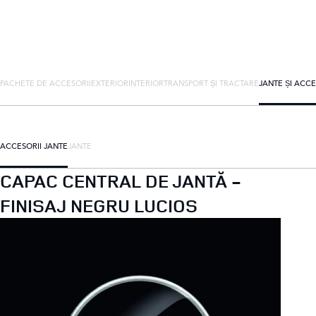
PACHETE DE ACCESORII
EXTERIOR
INTERIOR
TRANSPORT ȘI TRACTARE
JANTE ȘI ACCE
ACCESORII JANTE
JANTE
CAPAC CENTRAL DE JANTĂ -
FINISAJ NEGRU LUCIOS