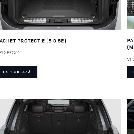
PA
ACHET PROTECTIE (S & SE)
(M
PLXPRO01
VP
EXPLOREAZĂ