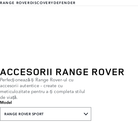
RANGE ROVER
DISCOVERY
DEFENDER
ACCESORII RANGE ROVER
Perfecționează-ți Range Rover-ul cu
accesorii autentice – create cu
meticulozitate pentru a-ți completa stilul
de viață.
Model
RANGE ROVER SPORT