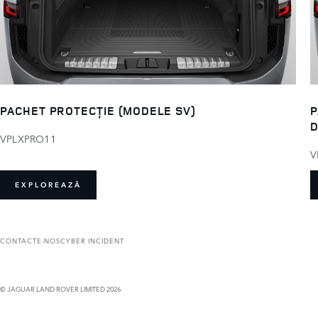
PACHET PROTECȚIE (MODELE SV)
P
D
VPLXPRO11
V
EXPLOREAZĂ
CONTACTE-NOS
CYBER INCIDENT
© JAGUAR LAND ROVER LIMITED 2026