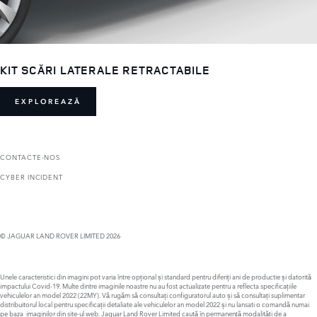
KIT SCĂRI LATERALE RETRACTABILE
EXPLOREAZĂ
CONTACTE-NOS
CYBER INCIDENT
© JAGUAR LAND ROVER LIMITED 2026
Unele caracteristici din imagini pot varia între opțional și standard pentru diferiți ani de productie și datorită
impactului Covid-19. Multe dintre imaginile noastre nu au fost actualizate pentru a reflecta specificațiile
vehiculelor an model 2022 (22MY). Vă rugăm să consultați configuratorul auto și să consultați suplimentar
distribuitorul local pentru specificații detaliate ale vehiculelor an model 2022 și nu lansati o comandă numai
pe baza imaginilor din site-ul web. Jaguar Land Rover Limited caută în permanență modalități de a