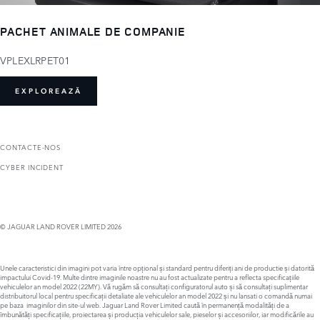
PACHET ANIMALE DE COMPANIE
VPLEXLRPET01
EXPLOREAZĂ
CONTACTE-NOS
CYBER INCIDENT
© JAGUAR LAND ROVER LIMITED 2026
Unele caracteristici din imagini pot varia între opțional și standard pentru diferiți ani de productie și datorită
impactului Covid-19. Multe dintre imaginile noastre nu au fost actualizate pentru a reflecta specificațiile
vehiculelor an model 2022 (22MY). Vă rugăm să consultați configuratorul auto și să consultați suplimentar
distribuitorul local pentru specificații detaliate ale vehiculelor an model 2022 și nu lansati o comandă numai
pe baza imaginilor din site-ul web. Jaguar Land Rover Limited caută în permanență modalități de a
îmbunătăți specificațiile, proiectarea și producția vehiculelor sale, pieselor și accesoriilor, iar modificările au