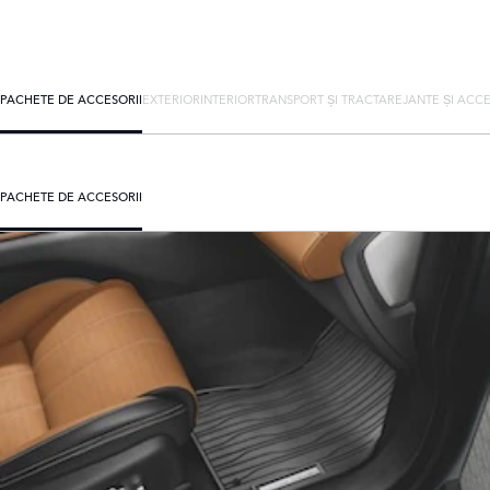
PACHETE DE ACCESORII
EXTERIOR
INTERIOR
TRANSPORT ȘI TRACTARE
JANTE ȘI ACCE
PACHETE DE ACCESORII