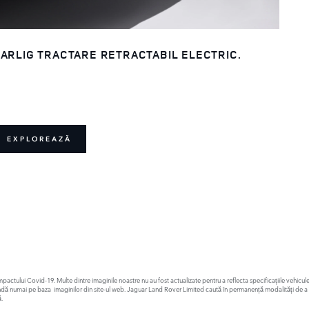
ARLIG TRACTARE RETRACTABIL ELECTRIC.
EXPLOREAZĂ
ă impactului Covid-19. Multe dintre imaginile noastre nu au fost actualizate pentru a reflecta specificațiile vehi
andă numai pe baza imaginilor din site-ul web. Jaguar Land Rover Limited caută în permanență modalități de a îmbu
.