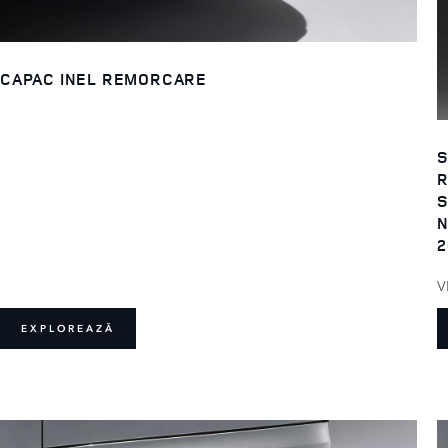
CAPAC INEL REMORCARE
S
R
S
N
2
V
EXPLOREAZĂ