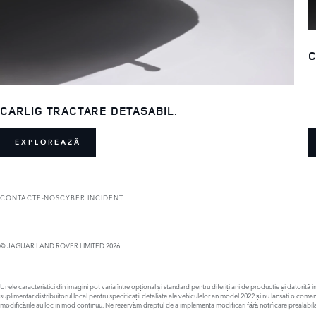
C
CARLIG TRACTARE DETASABIL.
EXPLOREAZĂ
CONTACTE-NOS
CYBER INCIDENT
© JAGUAR LAND ROVER LIMITED 2026
Unele caracteristici din imagini pot varia între opțional și standard pentru diferiți ani de productie și datorit
suplimentar distribuitorul local pentru specificații detaliate ale vehiculelor an model 2022 și nu lansati o com
modificările au loc în mod continuu. Ne rezervăm dreptul de a implementa modificari fără notificare prealabilă