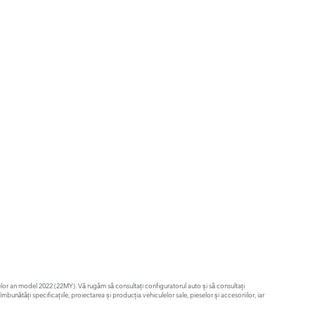
culelor an model 2022 (22MY). Vă rugăm să consultați configuratorul auto și să consultați
nătăți specificațiile, proiectarea și producția vehiculelor sale, pieselor și accesoriilor, iar