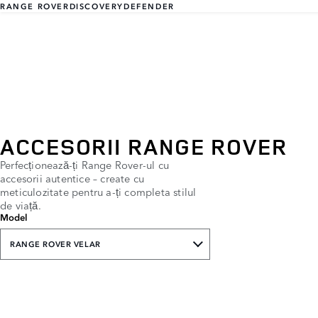
RANGE ROVER
DISCOVERY
DEFENDER
ACCESORII RANGE ROVER
Perfecționează-ți Range Rover-ul cu
accesorii autentice – create cu
meticulozitate pentru a-ți completa stilul
de viață.
Model
RANGE ROVER VELAR