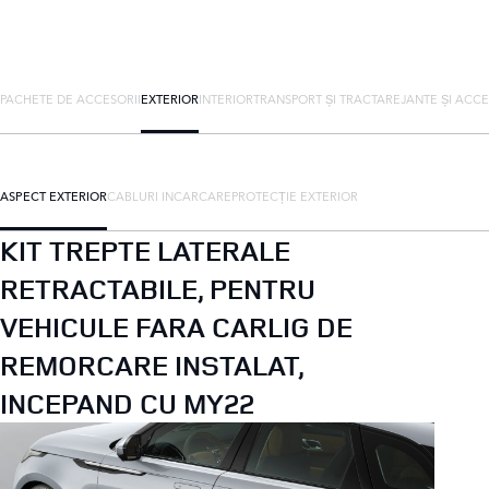
PACHETE DE ACCESORII
EXTERIOR
INTERIOR
TRANSPORT ȘI TRACTARE
JANTE ȘI ACCE
ASPECT EXTERIOR
CABLURI INCARCARE
PROTECȚIE EXTERIOR
KIT TREPTE LATERALE
RETRACTABILE, PENTRU
VEHICULE FARA CARLIG DE
REMORCARE INSTALAT,
INCEPAND CU MY22