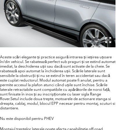
Aceste scări elegante și practice asigură intrarea și ieșirea ușoare
în/din vehicul. Se rabatează perfect sub praguri și se extind automat
imediat, la deschiderea ușii sau dacă sunt activate de la cheie. Se
rabatează apoi automat la închiderea ușii. Scările laterale sunt
sensibile la obstrucții și nu se extind în teren accidentat sau dacă
este cuplat reductorul. Modul automat poate fi anulat, pentru a
permite accesul la plafon atunci când ușile sunt închise. Scările
laterale retractabile sunt compatibile cu apărătorile de noroi față,
sunt finisate în inox și au inscripționate cu laser sigla Range
Rover.Setul include doua trepte, motoarele de actionare stanga si
dreapta, cablaj, modul, blocul EPP necesar pentru montaj, scuturi si
distantiere.
Nu este disponibil pentru PHEV
Montajul treptelor laterale poate afecta capabilitatie off-road.