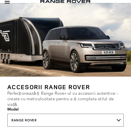
ACCESORII RANGE ROVER
Perfecționează-ți Range Rover-ul cu accesorii autentice –
create cu meticulozitate pentru a-ți completa stilul de
viață.
Model
RANGE ROVER