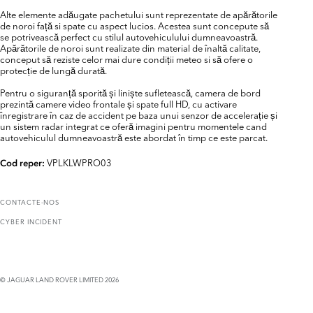
Alte elemente adăugate pachetului sunt reprezentate de apărătorile
de noroi față si spate cu aspect lucios. Acestea sunt concepute să
se potrivească perfect cu stilul autovehiculului dumneavoastră.
Apărătorile de noroi sunt realizate din material de înaltă calitate,
conceput să reziste celor mai dure condiții meteo si să ofere o
protecție de lungă durată.
Pentru o siguranță sporită și liniște sufletească, camera de bord
prezintă camere video frontale și spate full HD, cu activare
înregistrare în caz de accident pe baza unui senzor de accelerație și
un sistem radar integrat ce oferă imagini pentru momentele cand
autovehiculul dumneavoastră este abordat în timp ce este parcat.
VPLKLWPRO03
Cod reper:
CONTACTE-NOS
CYBER INCIDENT
© JAGUAR LAND ROVER LIMITED 2026