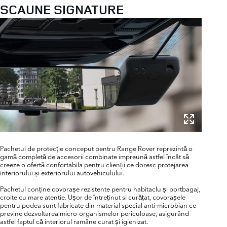
SCAUNE SIGNATURE
Pachetul de protecție conceput pentru Range Rover reprezintă o
gamă completă de accesorii combinate impreună astfel încât să
creeze o ofertă confortabila pentru clienții ce doresc protejarea
interiorului și exteriorului autovehiculului.
Pachetul conține covorașe rezistente pentru habitaclu și portbagaj,
croite cu mare atentie. Ușor de întreținut si curățat, covorașele
pentru podea sunt fabricate din material special anti-microbian ce
previne dezvoltarea micro-organismelor periculoase, asigurând
astfel faptul că interiorul ramâne curat și igienizat.