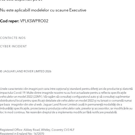
Nu este aplicabill modelelor cu scaune Executive
VPLKSWPRO02
Cod reper:
CONTACTE-NOS
CYBER INCIDENT
© JAGUAR LAND ROVER LIMITED 2026
Unele caracteristici din imagini pot varia între opțional și standard pentru diferiți ani de productie și datorită
impactului Covid-19. Multe dintre imaginile noastre nu au fost actualizate pentru a reflecta specificațiile
vehiculelor an model 2022 (22MY). Vă rugăm să consultați configuratorul auto și să consultați suplimentar
distribuitorul local pentru specificații detaliate ale vehiculelor an model 2022 și nu lansati o comandă numai
pe baza imaginilor din site-ul web. Jaguar Land Rover Limited caută în permanență modalități de a
îmbunătăți specificațiile, proiectarea și producția vehiculelor sale, pieselor și accesoriilor, iar modificările au
loc în mod continuu. Ne rezervăm dreptul de a implementa modificari fără notificare prealabilă.
Registered Office: Abbey Road, Whitley, Coventry CV3 4LF
Registered in England No: 1672070