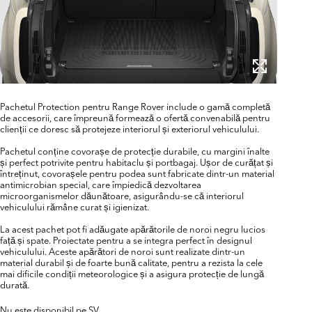
Pachetul Protection pentru Range Rover include o gamă completă
de accesorii, care împreună formează o ofertă convenabilă pentru
clienții ce doresc să protejeze interiorul și exteriorul vehiculului.
Pachetul conține covorașe de protecție durabile, cu margini înalte
și perfect potrivite pentru habitaclu și portbagaj. Ușor de curățat și
întreținut, covorașele pentru podea sunt fabricate dintr-un material
antimicrobian special, care împiedică dezvoltarea
microorganismelor dăunătoare, asigurându-se că interiorul
vehiculului rămâne curat și igienizat.
La acest pachet pot fi adăugate apărătorile de noroi negru lucios
față și spate. Proiectate pentru a se integra perfect în designul
vehiculului. Aceste apărători de noroi sunt realizate dintr-un
material durabil și de foarte bună calitate, pentru a rezista la cele
mai dificile condiții meteorologice și a asigura protecție de lungă
durată.
Nu este disponibil pe SV