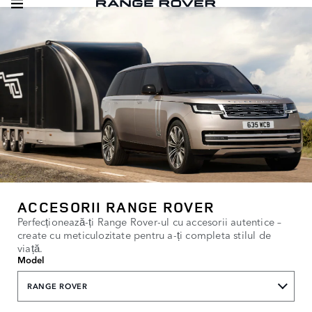
ACCESORII RANGE ROVER
Perfecționează-ți Range Rover-ul cu accesorii autentice –
create cu meticulozitate pentru a-ți completa stilul de
viață.
Model
RANGE ROVER