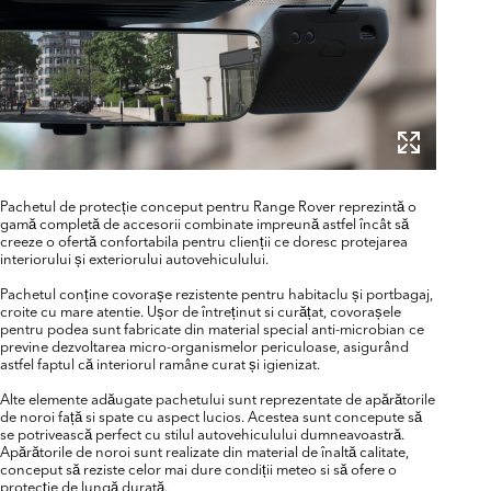
Pachetul de protecție conceput pentru Range Rover reprezintă o
gamă completă de accesorii combinate impreună astfel încât să
creeze o ofertă confortabila pentru clienții ce doresc protejarea
interiorului și exteriorului autovehiculului.
Pachetul conține covorașe rezistente pentru habitaclu și portbagaj,
croite cu mare atentie. Ușor de întreținut si curățat, covorașele
pentru podea sunt fabricate din material special anti-microbian ce
previne dezvoltarea micro-organismelor periculoase, asigurând
astfel faptul că interiorul ramâne curat și igienizat.
Alte elemente adăugate pachetului sunt reprezentate de apărătorile
de noroi față si spate cu aspect lucios. Acestea sunt concepute să
se potrivească perfect cu stilul autovehiculului dumneavoastră.
Apărătorile de noroi sunt realizate din material de înaltă calitate,
conceput să reziste celor mai dure condiții meteo si să ofere o
protecție de lungă durată.