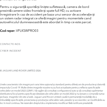
Pentru o siguranță sporită și liniște sufletească, camera de bord
prezintă camere video frontale și spate full HD, cu activare
înregistrare în caz de accident pe baza unui senzor de accelerație și
un sistem radar integrat ce oferă imagini pentru momentele cand
autovehiculul dumneavoastră este abordat în timp ce este parcat.
VPLKSWPRO03
Cod reper:
CONTACTE-NOS
CYBER INCIDENT
© JAGUAR LAND ROVER LIMITED 2026
Unele caracteristici din imagini pot varia între opțional și standard pentru diferiți ani de productie și datorită
impactului Covid-19. Multe dintre imaginile noastre nu au fost actualizate pentru a reflecta specificațiile
vehiculelor an model 2022 (22MY). Vă rugăm să consultați configuratorul auto și să consultați suplimentar
distribuitorul local pentru specificații detaliate ale vehiculelor an model 2022 și nu lansati o comandă numai
pe baza imaginilor din site-ul web. Jaguar Land Rover Limited caută în permanență modalități de a
îmbunătăți specificațiile, proiectarea și producția vehiculelor sale, pieselor și accesoriilor, iar modificările au
loc în mod continuu. Ne rezervăm dreptul de a implementa modificari fără notificare prealabilă.