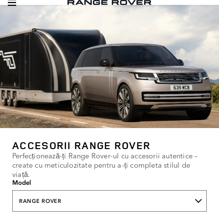
ACCESORII RANGE ROVER
Perfecționează-ți Range Rover-ul cu accesorii autentice –
create cu meticulozitate pentru a-ți completa stilul de
viață.
Model
RANGE ROVER