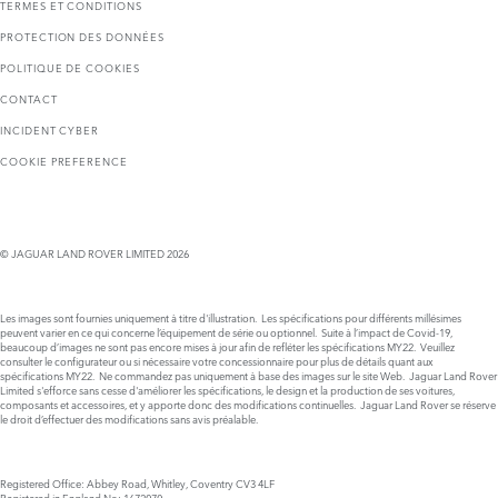
TERMES ET CONDITIONS
PROTECTION DES DONNÉES
POLITIQUE DE COOKIES
CONTACT
INCIDENT CYBER
COOKIE PREFERENCE
© JAGUAR LAND ROVER LIMITED 2026
Les images sont fournies uniquement à titre d'illustration. Les spécifications pour différents millésimes
peuvent varier en ce qui concerne l’équipement de série ou optionnel. Suite à l’impact de Covid-19,
beaucoup d’images ne sont pas encore mises à jour afin de refléter les spécifications MY22. Veuillez
consulter le configurateur ou si nécessaire votre concessionnaire pour plus de détails quant aux
spécifications MY22. Ne commandez pas uniquement à base des images sur le site Web. Jaguar Land Rover
Limited s'efforce sans cesse d'améliorer les spécifications, le design et la production de ses voitures,
composants et accessoires, et y apporte donc des modifications continuelles. Jaguar Land Rover se réserve
le droit d’effectuer des modifications sans avis préalable.
Registered Office: Abbey Road, Whitley, Coventry CV3 4LF
Registered in England No: 1672070