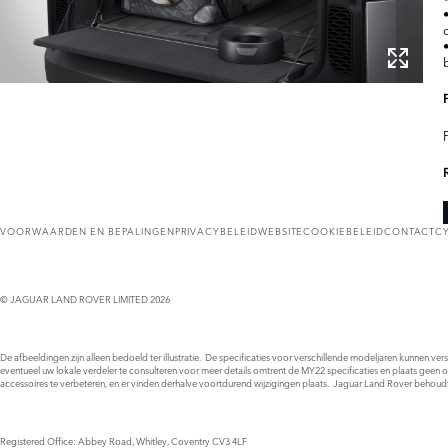
VOORWAARDEN EN BEPALINGEN
PRIVACYBELEID
WEBSITECOOKIEBELEID
CONTACT
C
© JAGUAR LAND ROVER LIMITED 2026
De afbeeldingen zijn alleen bedoeld ter illustratie. De specificaties voor verschillende modeljaren kunnen ve
eventueel uw lokale verdeler te consulteren voor meer details omtrent de MY22 specificaties en plaats geen 
accessoires te verbeteren, en er vinden derhalve voortdurend wijzigingen plaats. Jaguar Land Rover behoud
Registered Office: Abbey Road, Whitley, Coventry CV3 4LF