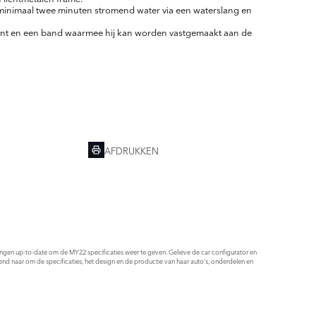
, minimaal twee minuten stromend water via een waterslang en
ant en een band waarmee hij kan worden vastgemaakt aan de
AFDRUKKEN
ldingen up-to-date om de MY22 specificaties weer te geven. Gelieve de car configurator en
end naar om de specificaties, het design en de productie van haar auto’s, onderdelen en