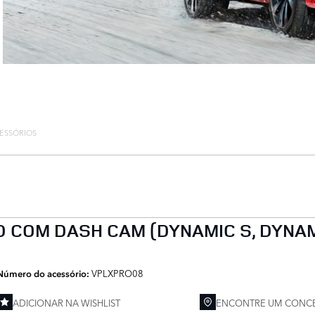
ESSÓRIOS
 COM DASH CAM (DYNAMIC S, DYNAMI
VPLXPRO08
Número do acessório:
ADICIONAR NA WISHLIST
ENCONTRE UM CONCE