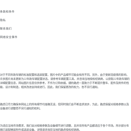
条款和条件
隐私
联系我们
网络安全事件
对于不同年款车辆的标准配置和选装配置，图片中的产品细节可能会有所不同。另外，由于受新冠疫情的影响，
许多图片尚未更新为22年款车辆配置状态。请参考车辆配置工具，并咨询当地授权经销商，以获取22年款车辆的
详细配置信息，网站图片信息仅供参考，不作为订购依据。捷豹路虎一直致力于不断提升整车、配件及附件的性
能、设计和制造，相关改进会持续进行。因此，我们保留更改的权力，恕不另行通知。
路虎已尽力确保本网站上的所有细节均准确无误，但同时我们会不断追求进步，为此，路虎保留对规格参数以及
设备进行调整而不另行通知的权利。
为适应当地市场需求，我们会对规格参数及设备细节进行调整，且并非所有产品都适应于各个市场。所示部分车
辆已装配精装附件或选装设备。详情请咨询您当地的路虎授权经销商。