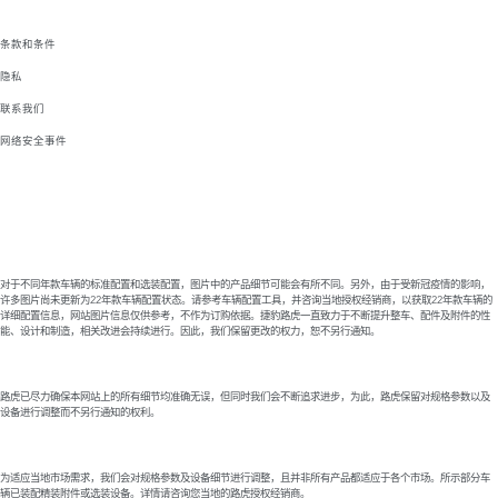
条款和条件
隐私
联系我们
网络安全事件
对于不同年款车辆的标准配置和选装配置，图片中的产品细节可能会有所不同。另外，由于受新冠疫情的影响，
许多图片尚未更新为22年款车辆配置状态。请参考车辆配置工具，并咨询当地授权经销商，以获取22年款车辆的
详细配置信息，网站图片信息仅供参考，不作为订购依据。捷豹路虎一直致力于不断提升整车、配件及附件的性
能、设计和制造，相关改进会持续进行。因此，我们保留更改的权力，恕不另行通知。
路虎已尽力确保本网站上的所有细节均准确无误，但同时我们会不断追求进步，为此，路虎保留对规格参数以及
设备进行调整而不另行通知的权利。
为适应当地市场需求，我们会对规格参数及设备细节进行调整，且并非所有产品都适应于各个市场。所示部分车
辆已装配精装附件或选装设备。详情请咨询您当地的路虎授权经销商。