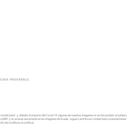
OOKIE PREFERENCE
model years" y, debido al impacto del Covid-19, algunas de nuestras imágenes no se han podido actualizar para
os 22MY y no se base únicamente en las imágenes de la web. Jaguar Land Rover Limited está constantemente 
ho de modificar sin notificar.