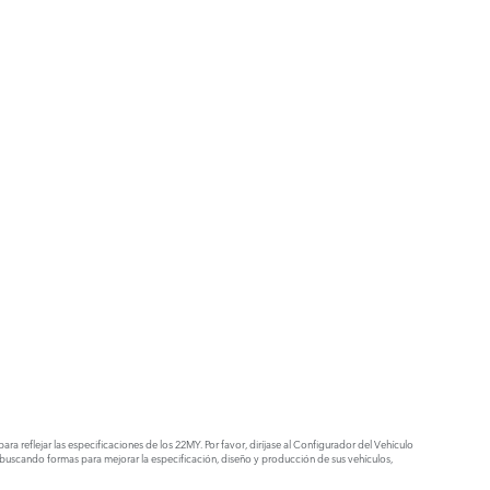
 reflejar las especificaciones de los 22MY. Por favor, diríjase al Configurador del Vehículo
buscando formas para mejorar la especificación, diseño y producción de sus vehículos,