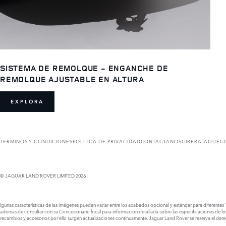
SISTEMA DE REMOLQUE - ENGANCHE DE
REMOLQUE AJUSTABLE EN ALTURA
EXPLORA
TERMINOS Y CONDICIONES
POLÍTICA DE PRIVACIDAD
CONTÁCTANOS
CIBERATAQUE
C
© JAGUAR LAND ROVER LIMITED 2026
lgunas características de las imágenes pueden variar entre los acabados opcional y estándar para diferentes "
además de consultar con su Concesionario local para información detallada sobre las especificaciones de l
recambios y accesorios por ello surgen actualizaciones continuamente. Jaguar Land Rover se reserva el derec