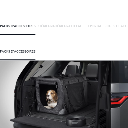
PACKS D'ACCESSOIRES
EXTÉRIEUR
INTÉRIEUR
ATTELAGE ET PORTAGE
ROUES ET ACC
PACKS D'ACCESSOIRES