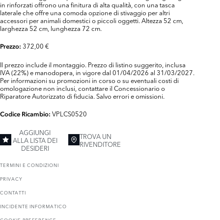
in rinforzati offrono una finitura di alta qualità, con una tasca
laterale che offre una comoda opzione di stivaggio per altri
accessori per animali domestici o piccoli oggetti. Altezza 52 cm,
larghezza 52 cm, lunghezza 72 cm.
372,00 €
Prezzo:
Il prezzo include il montaggio. Prezzo di listino suggerito, inclusa
IVA (22%) e manodopera, in vigore dal 01/04/2026 al 31/03/2027.
Per informazioni su promozioni in corso o su eventuali costi di
omologazione non inclusi, contattare il Concessionario o
Riparatore Autorizzato di fiducia. Salvo errori e omissioni.
VPLCS0520
Codice Ricambio:
AGGIUNGI
TROVA UN
ALLA LISTA DEI
RIVENDITORE
DESIDERI
TERMINI E CONDIZIONI
PRIVACY
CONTATTI
INCIDENTE INFORMATICO
COOKIE PREFERENCE