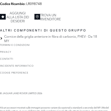
LR098748
Codice Ricambio:
AGGIUNGI
TROVA UN
ALLA LISTA DEI
RIVENDITORE
DESIDERI
ALTRI COMPONENTI DI QUESTO GRUPPO
Cornice della griglia anteriore in fibra di carbonio, PHEV - Da 18
MY
TERMINI E CONDIZIONI
PRIVACY
CONTATTI
INCIDENTE INFORMATICO
COOKIE PREFERENCE
© JAGUAR LAND ROVER LIMITED 2026
Alcuni accessori mostrati sulle immagini possono variare da opzionali a standard a seconda del MY (Model
Year) della vettura. A causa dell’impatto della pandemia Covid-19 sulle attività lavorative, alcune immagini