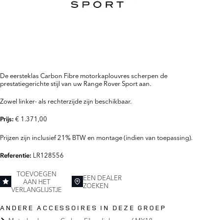
De eersteklas Carbon Fibre motorkaplouvres scherpen de
prestatiegerichte stijl van uw Range Rover Sport aan.
Zowel linker- als rechterzijde zijn beschikbaar.
€ 1.371,00
Prijs:
Prijzen zijn inclusief 21% BTW en montage (indien van toepassing).
LR128556
Referentie:
TOEVOEGEN
EEN DEALER
AAN HET
ZOEKEN
VERLANGLIJSTJE
ANDERE ACCESSOIRES IN DEZE GROEP
Motorkaplouvre - Carbon Fibre, links, vanaf MY18