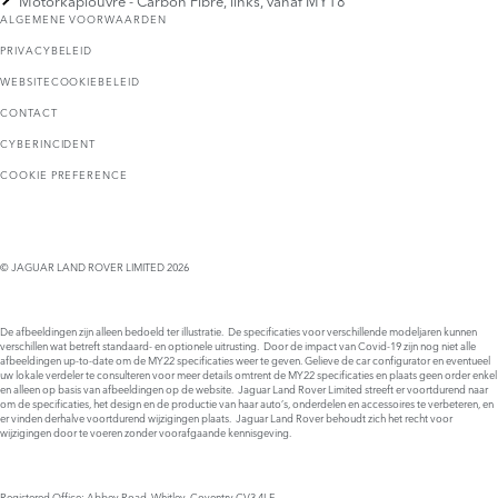
ALGEMENE VOORWAARDEN
PRIVACYBELEID
WEBSITECOOKIEBELEID
CONTACT
CYBERINCIDENT
COOKIE PREFERENCE
© JAGUAR LAND ROVER LIMITED 2026
De afbeeldingen zijn alleen bedoeld ter illustratie. De specificaties voor verschillende modeljaren kunnen
verschillen wat betreft standaard- en optionele uitrusting. Door de impact van Covid-19 zijn nog niet alle
afbeeldingen up-to-date om de MY22 specificaties weer te geven. Gelieve de car configurator en eventueel
uw lokale verdeler te consulteren voor meer details omtrent de MY22 specificaties en plaats geen order enkel
en alleen op basis van afbeeldingen op de website. Jaguar Land Rover Limited streeft er voortdurend naar
om de specificaties, het design en de productie van haar auto’s, onderdelen en accessoires te verbeteren, en
er vinden derhalve voortdurend wijzigingen plaats. Jaguar Land Rover behoudt zich het recht voor
wijzigingen door te voeren zonder voorafgaande kennisgeving.
Registered Office: Abbey Road, Whitley, Coventry CV3 4LF