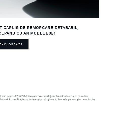
T CARLIG DE REMORCARE DETASABIL,
CEPAND CU AN MODEL 2021
EXPLOREAZĂ
culelor an model 2022 (22MY). Vă rugăm să consultați configuratorul auto și să consultați
nătăți specificațiile, proiectarea și producția vehiculelor sale, pieselor și accesoriilor, iar