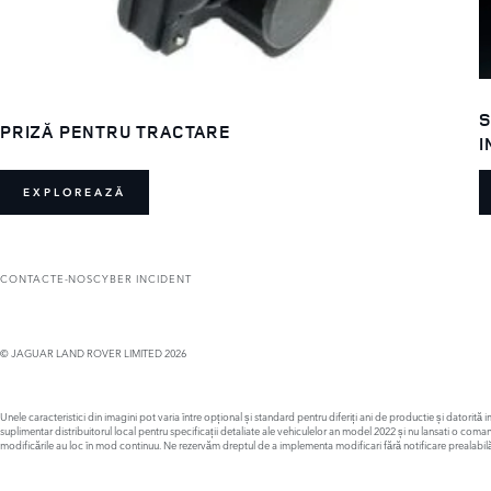
S
PRIZĂ PENTRU TRACTARE
I
EXPLOREAZĂ
CONTACTE-NOS
CYBER INCIDENT
© JAGUAR LAND ROVER LIMITED 2026
Unele caracteristici din imagini pot varia între opțional și standard pentru diferiți ani de productie și datorit
suplimentar distribuitorul local pentru specificații detaliate ale vehiculelor an model 2022 și nu lansati o com
modificările au loc în mod continuu. Ne rezervăm dreptul de a implementa modificari fără notificare prealabilă