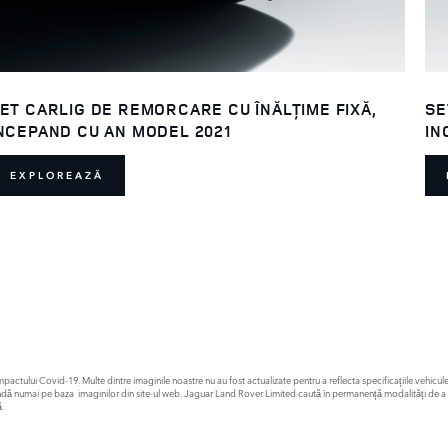
ET CARLIG DE REMORCARE CU ÎNĂLȚIME FIXĂ,
SE
NCEPAND CU AN MODEL 2021
IN
EXPLOREAZĂ
ă impactului Covid-19. Multe dintre imaginile noastre nu au fost actualizate pentru a reflecta specificațiile vehi
andă numai pe baza imaginilor din site-ul web. Jaguar Land Rover Limited caută în permanență modalități de a îmbu
.