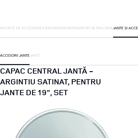
PACHETE DE ACCESORII
EXTERIOR
INTERIOR
TRANSPORT ȘI TRACTARE
JANTE ȘI ACCE
ACCESORII JANTE
JANTE
CAPAC CENTRAL JANTĂ -
ARGINTIU SATINAT, PENTRU
JANTE DE 19", SET