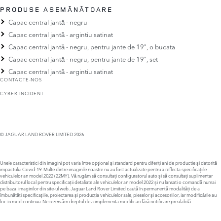
PRODUSE ASEMĂNĂTOARE
Capac central jantă - negru
Capac central jantă - argintiu satinat
Capac central jantă - negru, pentru jante de 19", o bucata
Capac central jantă - negru, pentru jante de 19", set
Capac central jantă - argintiu satinat
CONTACTE-NOS
CYBER INCIDENT
© JAGUAR LAND ROVER LIMITED 2026
Unele caracteristici din imagini pot varia între opțional și standard pentru diferiți ani de productie și datorită
impactului Covid-19. Multe dintre imaginile noastre nu au fost actualizate pentru a reflecta specificațiile
vehiculelor an model 2022 (22MY). Vă rugăm să consultați configuratorul auto și să consultați suplimentar
distribuitorul local pentru specificații detaliate ale vehiculelor an model 2022 și nu lansati o comandă numai
pe baza imaginilor din site-ul web. Jaguar Land Rover Limited caută în permanență modalități de a
îmbunătăți specificațiile, proiectarea și producția vehiculelor sale, pieselor și accesoriilor, iar modificările au
loc în mod continuu. Ne rezervăm dreptul de a implementa modificari fără notificare prealabilă.