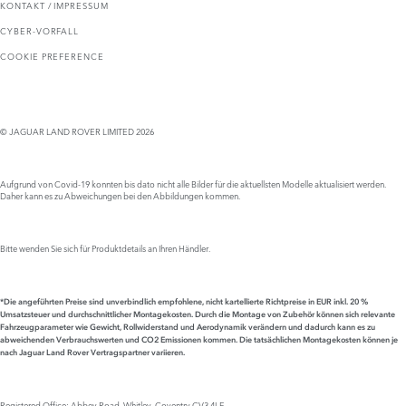
KONTAKT / IMPRESSUM
CYBER-VORFALL
COOKIE PREFERENCE
© JAGUAR LAND ROVER LIMITED 2026
Aufgrund von Covid-19 konnten bis dato nicht alle Bilder für die aktuellsten Modelle aktualisiert werden.
Daher kann es zu Abweichungen bei den Abbildungen kommen.
Bitte wenden Sie sich für Produktdetails an Ihren Händler.
*Die angeführten Preise sind unverbindlich empfohlene, nicht kartellierte Richtpreise in EUR inkl. 20 %
Umsatzsteuer und durchschnittlicher Montagekosten. Durch die Montage von Zubehör können sich relevante
Fahrzeugparameter wie Gewicht, Rollwiderstand und Aerodynamik verändern und dadurch kann es zu
abweichenden Verbrauchswerten
und CO2 Emissionen kommen.
Die tatsächlichen Montagekosten können je
nach Jaguar Land Rover Vertragspartner variieren.
Registered Office: Abbey Road, Whitley, Coventry CV3 4LF