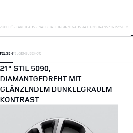
ZUBEHÖR PAKETE
AUSSENAUSSTATTUNG
INNENAUSSTATTUNG
TRANSPORTSYSTEME
F
FELGEN
FELGENZUBEHÖR
21" STIL 5090,
DIAMANTGEDREHT MIT
GLÄNZENDEM DUNKELGRAUEM
KONTRAST