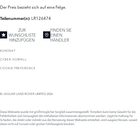
Der Preis bezieht sich auf eine Felge.
LR126474
Teilenummer(n):
ZUR
FINDEN SIE
WUNSCHLISTE
EINEN
HINZUFÜGEN
HÄNDLER
KONTAKT
CYBER-VORFALL
COOKIE PREFERENCE
© JAGUAR LAND ROVER LIMITED 2026
Diese Webseite wurde mit größtmöglicher Sorgfalt zusammengestellt. Trotzdem kann keine Gewähr für die
Fehlerfreiheit und Genauigkeit der enthaltenen Informationen übernommen werden. Jegliche Haftung für
Schäden, die direkt oder indirekt aus der Benutzung dieser Webseite entstehen, wird ausgeschlossen, soweit
diese nicht auf Vorsatz oder grober Fahrlässigkeit beruhen.