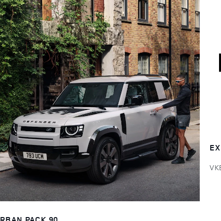
EX
VK
RBAN PACK 90