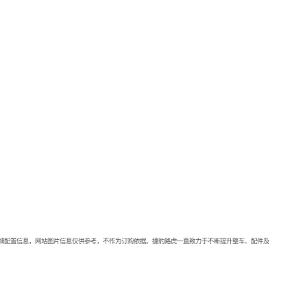
详细配置信息，网站图片信息仅供参考，不作为订购依据。捷豹路虎一直致力于不断提升整车、配件及