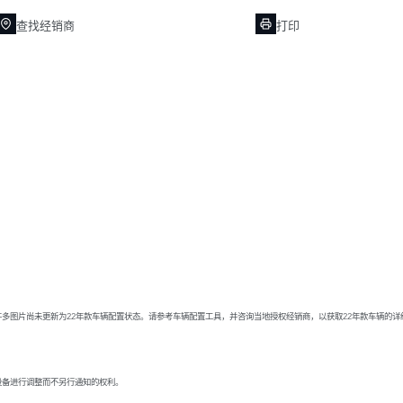
查找经销商
打印
多图片尚未更新为22年款车辆配置状态。请参考车辆配置工具，并咨询当地授权经销商，以获取22年款车辆的
设备进行调整而不另行通知的权利。