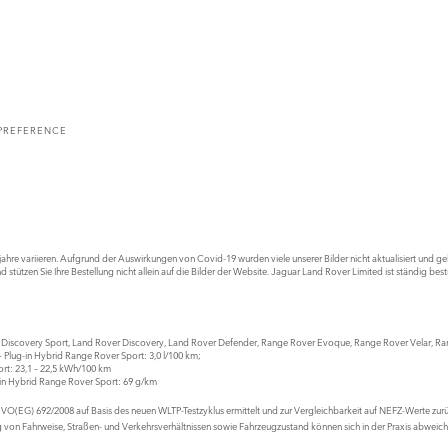
PREFERENCE
e variieren. Aufgrund der Auswirkungen von Covid-19 wurden viele unserer Bilder nicht aktualisiert und gebe
 stützen Sie Ihre Bestellung nicht allein auf die Bilder der Website. Jaguar Land Rover Limited ist ständig bes
r Discovery Sport, Land Rover Discovery, Land Rover Defender, Range Rover Evoque, Range Rover Velar, R
– Plug-in Hybrid Range Rover Sport: 3,0 l/100 km;
rt: 23,1 – 22,5 kWh/100 km
-in Hybrid Range Rover Sport: 69 g/km
 VO(EG) 692/2008 auf Basis des neuen WLTP-Testzyklus ermittelt und zur Vergleichbarkeit auf NEFZ-Werte 
 von Fahrweise, Straßen- und Verkehrsverhältnissen sowie Fahrzeugzustand können sich in der Praxis abwe