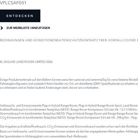
VPLCSAF001
ENTDECKEN
ZUR MERKLISTE HINZUFÜGEN
BEDINGUNGEN UND KONDITIONEN
DATENSCHUTZ
KONTAKT
CYBER-VORFALL
COOKIE 
© JAGUAR LAND ROVER LIMITED 2026
Einige Produktmerkmale auf den Bildern können zwischen optional und serienmäßig für verschiedene Modelljahr
Fahrzeugkonfigurator und zusätzlich Ihren Händler vor Ort, um detaillierte 22MY-Spezifikationen zu erhalten und
zu verbessern und es finden laufend Änderungen statt, die wir uns vorbehalten.
Verbrauchs- und Emissionswerte Plug‑in Hybrid Range Rover, Plug‑in Hybrid Range Rover Sport, Land Rove
Kraftstoffverbrauch im kombinierten Testzyklus (NEFZ): Range Rover Kompressor 5.0 Liter V8 : 13,1 l/100 km 
Stromverbrauch im kombinierten Testzyklus (NEFZ): Plug-in Hybrid Range Rover und Range Range Rover Spo
CO
-Emissionen im kombinierten Testzyklus (NEFZ): Range Rover Kompressor 5.0 Liter V8 : 298 g/km – Plug
2
Die Angaben zu Kraftstoffverbrauch, CO
-Emissionen und Stromverbrauch wurden schon nach der Richtlinie
2
Basis von Verbrauchs- und Emissionswerten können andere als die hier angegebenen Werte gelten. Abhängig
bei Spannbreiten in Abhängigkeit vom verwendeten Rad-/Reifensatz.