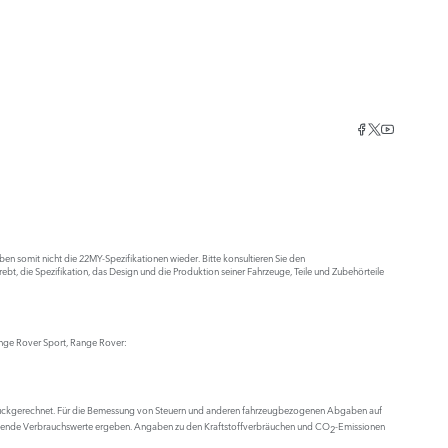
n somit nicht die 22MY-Spezifikationen wieder. Bitte konsultieren Sie den
trebt, die Spezifikation, das Design und die Produktion seiner Fahrzeuge, Teile und Zubehörteile
ange Rover Sport, Range Rover:
zurückgerechnet. Für die Bemessung von Steuern und anderen fahrzeugbezogenen Abgaben auf
ichende Verbrauchswerte ergeben. Angaben zu den Kraftstoffverbräuchen und CO
-Emissionen
2