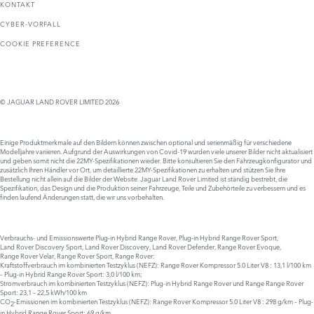
KONTAKT
CYBER-VORFALL
COOKIE PREFERENCE
© JAGUAR LAND ROVER LIMITED 2026
Einige Produktmerkmale auf den Bildern können zwischen optional und serienmäßig für verschiedene
Modelljahre variieren. Aufgrund der Auswirkungen von Covid-19 wurden viele unserer Bilder nicht aktualisiert
und geben somit nicht die 22MY-Spezifikationen wieder. Bitte konsultieren Sie den Fahrzeugkonfigurator und
zusätzlich Ihren Händler vor Ort, um detaillierte 22MY-Spezifikationen zu erhalten und stützen Sie Ihre
Bestellung nicht allein auf die Bilder der Website. Jaguar Land Rover Limited ist ständig bestrebt, die
Spezifikation, das Design und die Produktion seiner Fahrzeuge, Teile und Zubehörteile zu verbessern und es
finden laufend Änderungen statt, die wir uns vorbehalten.
Verbrauchs- und Emissionswerte Plug‑in Hybrid Range Rover, Plug‑in Hybrid Range Rover Sport,
Land Rover Discovery Sport, Land Rover Discovery, Land Rover Defender, Range Rover Evoque,
Range Rover Velar, Range Rover Sport, Range Rover:
Kraftstoffverbrauch im kombinierten Testzyklus (NEFZ): Range Rover Kompressor 5.0 Liter V8 : 13,1 l/100 km
– Plug-in Hybrid Range Rover Sport: 3,0 l/100 km;
Stromverbrauch im kombinierten Testzyklus (NEFZ): Plug-in Hybrid Range Rover und Range Range Rover
Sport: 23,1 – 22,5 kWh/100 km
CO
-Emissionen im kombinierten Testzyklus (NEFZ): Range Rover Kompressor 5.0 Liter V8 : 298 g/km – Plug-
2
in Hybrid Range Rover Sport: 69 g/km