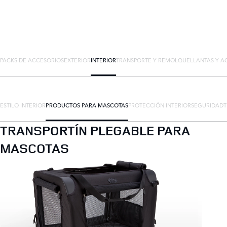
PACKS DE ACCESORIOS
EXTERIOR
INTERIOR
TRANSPORTE Y REMOLQUE
LLANTAS Y A
ESTILO INTERIOR
PRODUCTOS PARA MASCOTAS
PROTECCIÓN INTERIOR
SEGURIDAD
TRANSPORTÍN PLEGABLE PARA
MASCOTAS