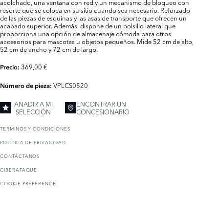
acolchado, una ventana con red y un mecanismo de bloqueo con
resorte que se coloca en su sitio cuando sea necesario. Reforzado
de las piezas de esquinas y las asas de transporte que ofrecen un
acabado superior. Además, dispone de un bolsillo lateral que
proporciona una opción de almacenaje cómoda para otros
accesorios para mascotas u objetos pequeños. Mide 52 cm de alto,
52 cm de ancho y 72 cm de largo.
369,00 €
Precio:
VPLCS0520
Número de pieza:
AÑADIR A MI
ENCONTRAR UN
SELECCIÓN
CONCESIONARIO
TERMINOS Y CONDICIONES
POLÍTICA DE PRIVACIDAD
CONTÁCTANOS
CIBERATAQUE
COOKIE PREFERENCE