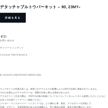
デタッチャブルトウバーキット - 90, 23MY-
詳細を見る
お問い合わせ
サイバーインシデント
COOKIE PREFERENCE
© JAGUAR LAND ROVER LIMITED 2026
ウェブサイトの写真の多くは、新型コロナウイルスの影響により22MYの仕様に更新されていません。
そのため車およびアクセサリーは、実際の仕様と異なる場合があります。
アクセサリーご注文の際は、22MYの仕様の詳細についてカーコンフィギュレーターを参照いただくとともに
お近くの正規ディーラーへご相談ください。
ジャガー・ランドローバー・リミテッドでは、より優れた車、部品、アクセサリーを目指して、
仕様、デザイン、生産技術等のあらゆる側面から、常に製品の改善・改良を積み重ねています。