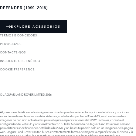
DEFENDER (1999-2016)
EXPLORE ACESSÓRIOS
TERMOS E CONCIҪÕES
PRIVACIDADE
CONTACTE-NOS
INCIDENTE CIBERNÉTICO
COOKIE PREFERENCE
© JAGUAR LAND ROVER LIMITED 2026
Algunas características de las imágenes mostradas pueden variar entre opciones de fábrica y opciones
estándar en diferentes años modelo. Además y debido al impacto del Covid-19, muchas de nuestras
imágenes no han sido actualizadas para reflejar las especificaciones del 22MY. Por favor, consulta el
configurador del vehículo y adicionalmente con tu Taller Autorizado de Jaguar Land Rover más cercano
para obtener especificaciones detalladas de 22MY y no bases tu pedido sólo en las imágenes de la página
web. Jaguar Land Rover Limited busca constantemente formas de mejorar la especificación, el diseño y la
producción de sus vehículos, recambios y accesorios por lo que las modificaciones tienen lugar