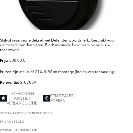
Stijlvol reservewieldeksel met Defender woordmerk. Geschikt voor
de meeste bandenmaten. Biedt maximale bescherming voor uw
reservewiel.
300,00 €
Prijs:
Prijzen zijn inclusief 21% BTW en montage (indien van toepassing).
STC7889
Referentie:
TOEVOEGEN
EEN DEALER
AAN HET
ZOEKEN
VERLANGLIJSTJE
VOORWAARDEN EN BEPALINGEN
PRIVACYBELEID
WEBSITECOOKIEBELEID