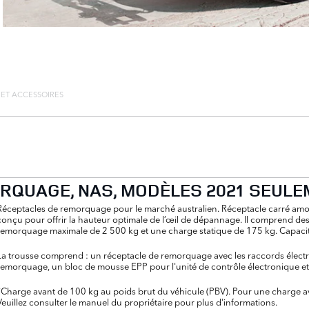
 ET ACCESSOIRES
RQUAGE, NAS, MODÈLES 2021 SEUL
Réceptacles de remorquage pour le marché australien. Réceptacle carré amov
conçu pour offrir la hauteur optimale de l’œil de dépannage. Il comprend des
remorquage maximale de 2 500 kg et une charge statique de 175 kg. Capacit
La trousse comprend : un réceptacle de remorquage avec les raccords élec
remorquage, un bloc de mousse EPP pour l'unité de contrôle électronique et
*Charge avant de 100 kg au poids brut du véhicule (PBV). Pour une charge av
Veuillez consulter le manuel du propriétaire pour plus d'informations.