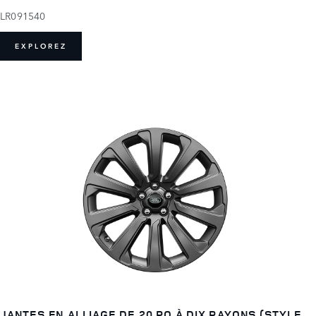
LR091540
EXPLOREZ
JANTES EN ALLIAGE DE 20 PO À DIX RAYONS (STYLE