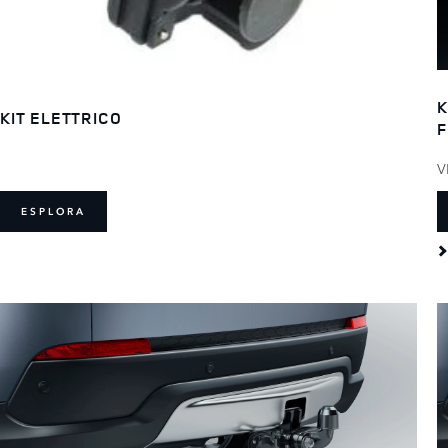
K
KIT ELETTRICO
F
V
ESPLORA