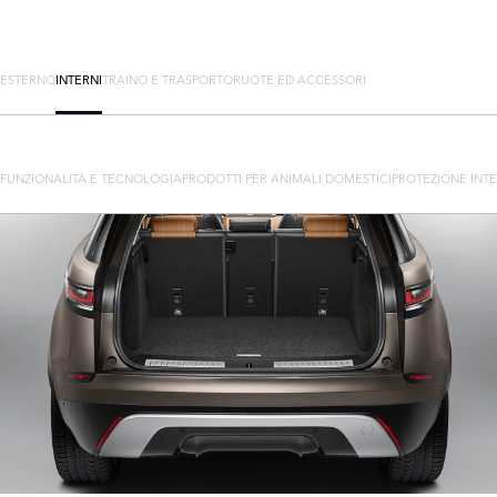
ESTERNO
INTERNI
TRAINO E TRASPORTO
RUOTE ED ACCESSORI
FUNZIONALITÀ E TECNOLOGIA
PRODOTTI PER ANIMALI DOMESTICI
PROTEZIONE INT