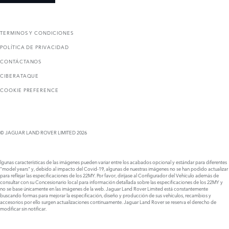
TERMINOS Y CONDICIONES
POLÍTICA DE PRIVACIDAD
CONTÁCTANOS
CIBERATAQUE
COOKIE PREFERENCE
© JAGUAR LAND ROVER LIMITED 2026
lgunas características de las imágenes pueden variar entre los acabados opcional y estándar para diferentes
"model years" y, debido al impacto del Covid-19, algunas de nuestras imágenes no se han podido actualizar
para reflejar las especificaciones de los 22MY. Por favor, diríjase al Configurador del Vehículo además de
consultar con su Concesionario local para información detallada sobre las especificaciones de los 22MY y
no se base únicamente en las imágenes de la web. Jaguar Land Rover Limited está constantemente
buscando formas para mejorar la especificación, diseño y producción de sus vehículos, recambios y
accesorios por ello surgen actualizaciones continuamente. Jaguar Land Rover se reserva el derecho de
modificar sin notificar.