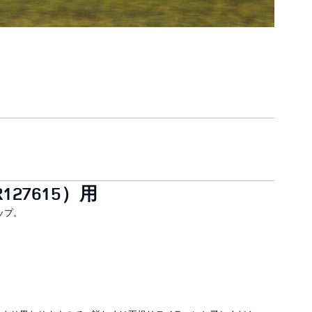
27615）用
ップ。