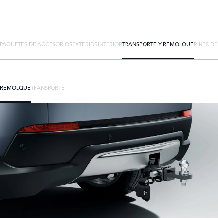
PAQUETES DE ACCESORIOS
EXTERIOR
INTERIOR
TRANSPORTE Y REMOLQUE
RINES D
REMOLQUE
TRANSPORTE