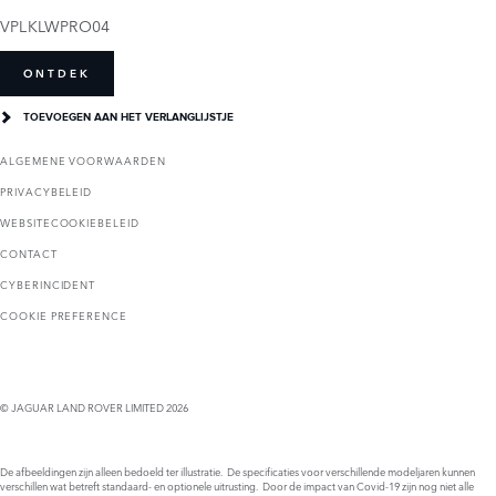
VPLKLWPRO04
ONTDEK
TOEVOEGEN AAN HET VERLANGLIJSTJE
ALGEMENE VOORWAARDEN
PRIVACYBELEID
WEBSITECOOKIEBELEID
CONTACT
CYBERINCIDENT
COOKIE PREFERENCE
© JAGUAR LAND ROVER LIMITED 2026
De afbeeldingen zijn alleen bedoeld ter illustratie. De specificaties voor verschillende modeljaren kunnen
verschillen wat betreft standaard- en optionele uitrusting. Door de impact van Covid-19 zijn nog niet alle