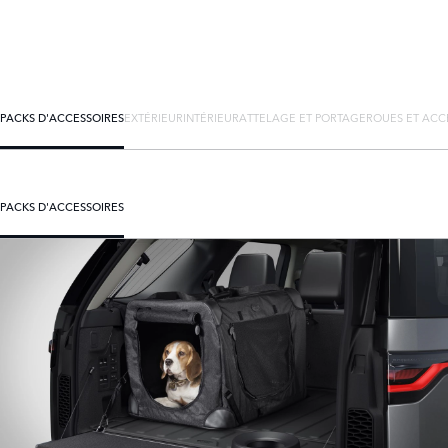
PACKS D'ACCESSOIRES
EXTÉRIEUR
INTÉRIEUR
ATTELAGE ET PORTAGE
ROUES ET ACC
PACKS D'ACCESSOIRES