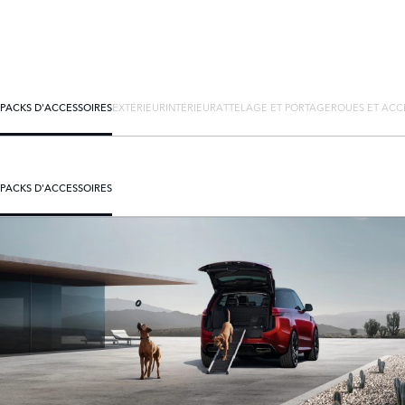
PACKS D'ACCESSOIRES
EXTÉRIEUR
INTÉRIEUR
ATTELAGE ET PORTAGE
ROUES ET ACC
PACKS D'ACCESSOIRES