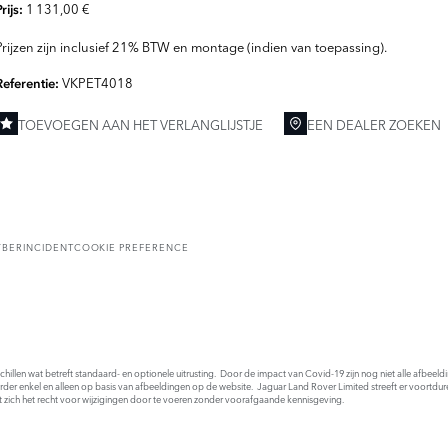
1 131,00 €
Prijs:
Prijzen zijn inclusief 21% BTW en montage (indien van toepassing).
VKPET4018
Referentie:
TOEVOEGEN AAN HET VERLANGLIJSTJE
EEN DEALER ZOEKEN
YBERINCIDENT
COOKIE PREFERENCE
rschillen wat betreft standaard- en optionele uitrusting. Door de impact van Covid-19 zijn nog niet alle afbee
order enkel en alleen op basis van afbeeldingen op de website. Jaguar Land Rover Limited streeft er voortdur
t zich het recht voor wijzigingen door te voeren zonder voorafgaande kennisgeving.