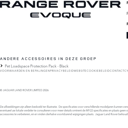
ANDERE ACCESSOIRES IN DEZE GROEP
Pet Loadspace Protection Pack - Black
VOORWAARDEN EN BEPALINGEN
PRIVACYBELEID
WEBSITECOOKIEBELEID
CONTACT
C
© JAGUAR LAND ROVER LIMITED 2026
De afbeeldingen zijn alleen bedoeld ter illustratie. De specificaties voor verschillende modeljaren kunnen ve
eventueel uw lokale verdeler te consulteren voor meer details omtrent de MY22 specificaties en plaats geen 
accessoires te verbeteren, en er vinden derhalve voortdurend wijzigingen plaats. Jaguar Land Rover behoud