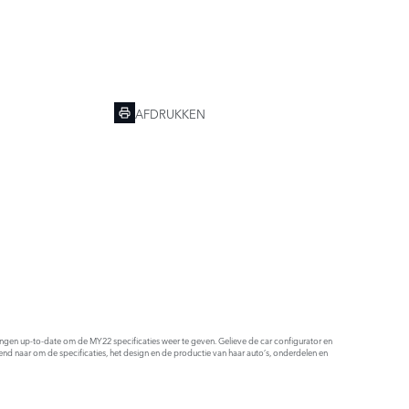
AFDRUKKEN
ldingen up-to-date om de MY22 specificaties weer te geven. Gelieve de car configurator en
end naar om de specificaties, het design en de productie van haar auto’s, onderdelen en