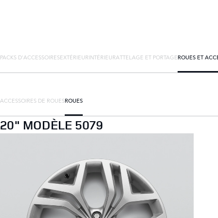
PACKS D'ACCESSOIRES
EXTÉRIEUR
INTÉRIEUR
ATTELAGE ET PORTAGE
ROUES ET ACC
ACCESSOIRES DE ROUES
ROUES
20" MODÈLE 5079