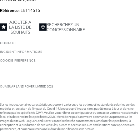
LR114515
Référence:
AJOUTER À
RECHERCHEZ UN
LA LISTE DE
CONCESSIONNAIRE
SOUHAITS
CONTACT
INCIDENT INFORMATIQUE
COOKIE PREFERENCE
© JAGUAR LAND ROVER LIMITED 2026
Sur les images, certaines caractéristiques peuvent varier entre les options et les standards selon les années-
modèles et, en raison de l'impact du Covid-19, beaucoup d’images n'ont pas été mises à jour et donc ne
reflètent pas les spécificités 22MY. Veuillez-vous référer au configurateur ou contacter votre concessionnaire
local afin de connaître les spécificités 22MY. Merci de ne pas baser votre commande uniquement sur les
images du site web. Jaguar Land Rover Limited recherche constamment à améliorer les spécificités, la
conception et la production de ses véhicules, pièces et accessoires. Des améliorations sont apportées en
permanence, et nous nous réservons le droit de modification sans préavis.