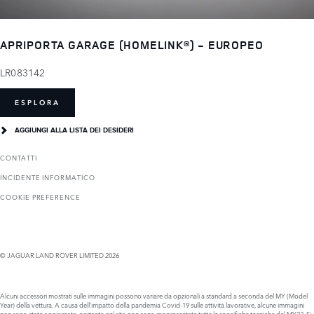
APRIPORTA GARAGE (HOMELINK®) - EUROPEO
LR083142
ESPLORA
AGGIUNGI ALLA LISTA DEI DESIDERI
CONTATTI
INCIDENTE INFORMATICO
COOKIE PREFERENCE
© JAGUAR LAND ROVER LIMITED 2026
Alcuni accessori mostrati sulle immagini possono variare da opzionali a standard a seconda del MY (Model
Year) della vettura. A causa dell’impatto della pandemia Covid-19 sulle attività lavorative, alcune immagini
non sono state aggiornate, pertanto nel sito non sono rappresentate tutte le specifiche tecniche del MY22. Si