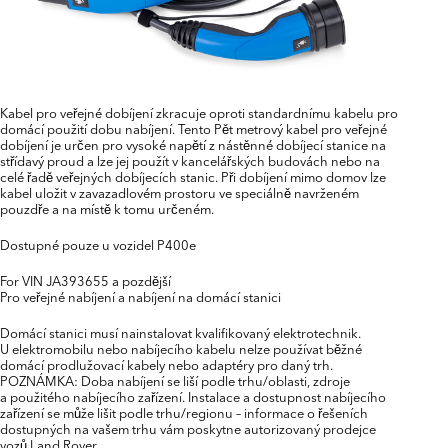
Kabel pro veřejné dobíjení zkracuje oproti standardnímu kabelu pro
domácí použití dobu nabíjení. Tento Pět metrový kabel pro veřejné
dobíjení je určen pro vysoké napětí z nástěnné dobíjecí stanice na
střídavý proud a lze jej použít v kancelářských budovách nebo na
celé řadě veřejných dobíjecích stanic. Při dobíjení mimo domov lze
kabel uložit v zavazadlovém prostoru ve speciálně navrženém
pouzdře a na místě k tomu určeném.
Dostupné pouze u vozidel P400e
For VIN JA393655 a pozdější
Pro veřejné nabíjení a nabíjení na domácí stanici
Domácí stanici musí nainstalovat kvalifikovaný elektrotechnik.
U elektromobilu nebo nabíjecího kabelu nelze používat běžné
domácí prodlužovací kabely nebo adaptéry pro daný trh.
POZNÁMKA: Doba nabíjení se liší podle trhu/oblasti, zdroje
a použitého nabíjecího zařízení. Instalace a dostupnost nabíjecího
zařízení se může lišit podle trhu/regionu – informace o řešeních
dostupných na vašem trhu vám poskytne autorizovaný prodejce
vozů Land Rover.