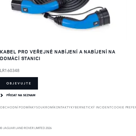
KABEL PRO VEŘEJNÉ NABÍJENÍ A NABÍJENÍ NA
DOMÁCÍ STANICI
LR160348
OBJEVUJTE
PŘIDAT NA SEZNAM
OBCHODNÍ PODMÍNKY
SOUKROMÍ
KONTAKTY
KYBERNETICKÝ INCIDENT
COOKIE PREF
© JAGUAR LAND ROVER LIMITED 2026