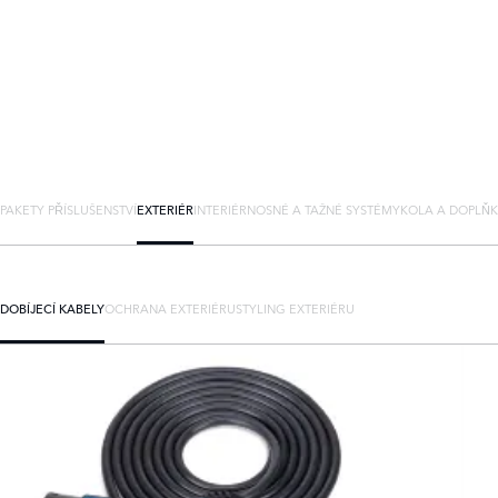
PAKETY PŘÍSLUŠENSTVÍ
EXTERIÉR
INTERIÉR
NOSNÉ A TAŽNÉ SYSTÉMY
KOLA A DOPLŇ
DOBÍJECÍ KABELY
OCHRANA EXTERIÉRU
STYLING EXTERIÉRU