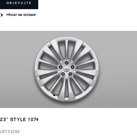
OBJEVUJTE
PŘIDAT NA SEZNAM
23" STYLE 1074
LR153244