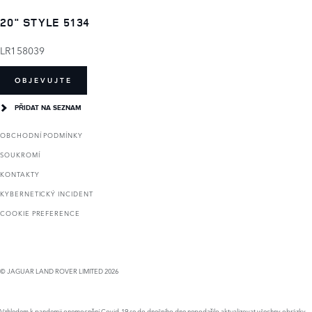
20" STYLE 5134
LR158039
OBJEVUJTE
PŘIDAT NA SEZNAM
OBCHODNÍ PODMÍNKY
SOUKROMÍ
KONTAKTY
KYBERNETICKÝ INCIDENT
COOKIE PREFERENCE
© JAGUAR LAND ROVER LIMITED 2026
Vzhledem k pandemii onemocnění Covid-19 se do dnešního dne nepodařilo aktualizovat všechny obrázky