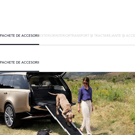
PACHETE DE ACCESORII
EXTERIOR
INTERIOR
TRANSPORT ȘI TRACTARE
JANTE ȘI ACCE
PACHETE DE ACCESORII