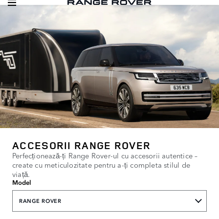
ACCESORII RANGE ROVER
Perfecționează-ți Range Rover-ul cu accesorii autentice –
create cu meticulozitate pentru a-ți completa stilul de
viață.
Model
RANGE ROVER